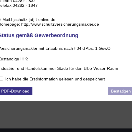
Telefon:04282 - 832
Telefax:04282 - 1847
-Mail:hjschultz [at] t-online.de
Homepage: http://www.schultzversicherungsmakler.de
Status gemäß Gewerbeordnung
Versicherungsmakler mit Erlaubnis nach §34 d Abs. 1 GewO
Zuständige IHK:
Industrie- und Handelskammer Stade für den Elbe-Weser-Raum
Am Schäferstieg 2
21680 Stade
Ich habe die Erstinformation gelesen und gespeichert
Telefon: 04141/524-0
Fax: 04141/524-111
PDF-Download
Bestätigen
E-Mail: info@stade.ihk.de
Homepage: www.stade.ihk24.de
Bezirke: Landkreise Cuxhaven, Osterholz, Rotenburg (Wümme), Stade
und Verden
Ich besitze eine Genehmigung nach §34f Gewerbeordnung.
Umfang
Absatz 1 Satz 1 Nummer 1