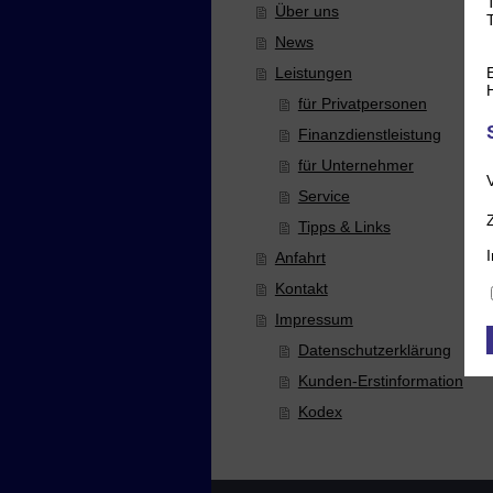
Über uns
News
E
Leistungen
für Privatpersonen
Finanzdienstleistung
für Unternehmer
Service
Tipps & Links
Anfahrt
Kontakt
Impressum
Datenschutzerklärung
Kunden-Erstinformation
Kodex